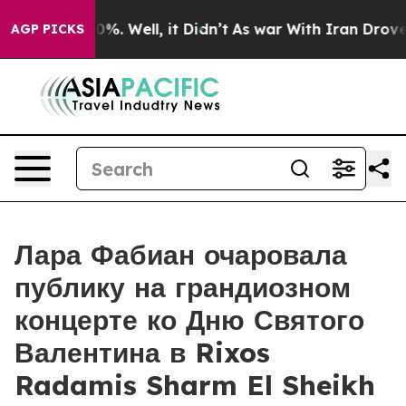
und 40%. Well, it Didn’t
As war With Iran Drove oil P
AGP PICKS
Лара Фабиан очаровала
публику на грандиозном
концерте ко Дню Святого
Валентина в Rixos
Radamis Sharm El Sheikh